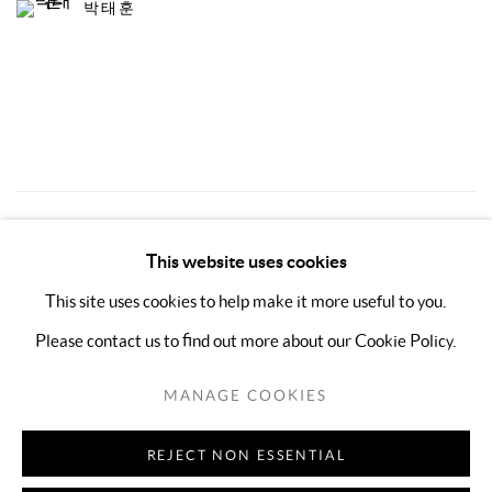
박태훈
2
OF 5
PREVIOUS
NEXT
This website uses cookies
This site uses cookies to help make it more useful to you.
Please contact us to find out more about our Cookie Policy.
MANAGE COOKIES
COPYRIGHT © 2026 KIMREEAA GALLERY
MANAGE COOKIES
SITE BY ARTLOGIC
REJECT NON ESSENTIAL