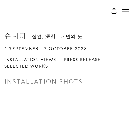
슈니따
:
심연, 深淵 : 내면의 못
1 SEPTEMBER - 7 OCTOBER 2023
INSTALLATION VIEWS
PRESS RELEASE
SELECTED WORKS
INSTALLATION SHOTS
Open a larger version of the following image in a popup: